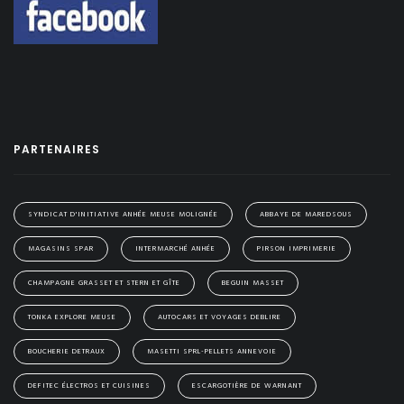
PARTENAIRES
SYNDICAT D'INITIATIVE ANHÉE MEUSE MOLIGNÉE
ABBAYE DE MAREDSOUS
MAGASINS SPAR
INTERMARCHÉ ANHÉE
PIRSON IMPRIMERIE
CHAMPAGNE GRASSET ET STERN ET GÎTE
BEGUIN MASSET
TONKA EXPLORE MEUSE
AUTOCARS ET VOYAGES DEBLIRE
BOUCHERIE DETRAUX
MASETTI SPRL-PELLETS ANNEVOIE
DEFITEC ÉLECTROS ET CUISINES
ESCARGOTIÈRE DE WARNANT