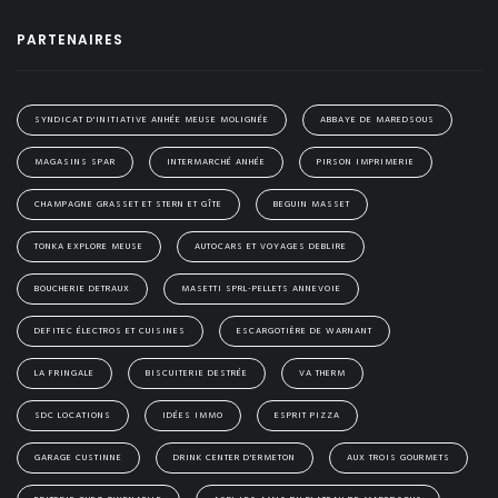
PARTENAIRES
SYNDICAT D'INITIATIVE ANHÉE MEUSE MOLIGNÉE
ABBAYE DE MAREDSOUS
MAGASINS SPAR
INTERMARCHÉ ANHÉE
PIRSON IMPRIMERIE
CHAMPAGNE GRASSET ET STERN ET GÎTE
BEGUIN MASSET
TONKA EXPLORE MEUSE
AUTOCARS ET VOYAGES DEBLIRE
BOUCHERIE DETRAUX
MASETTI SPRL-PELLETS ANNEVOIE
DEFITEC ÉLECTROS ET CUISINES
ESCARGOTIÈRE DE WARNANT
LA FRINGALE
BISCUITERIE DESTRÉE
VA THERM
SDC LOCATIONS
IDÉES IMMO
ESPRIT PIZZA
GARAGE CUSTINNE
DRINK CENTER D'ERMETON
AUX TROIS GOURMETS