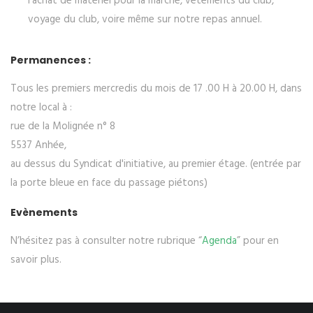
l'achat de matériel pour la marche, vêtements du club,
voyage du club, voire même sur notre repas annuel.
Permanences :
Tous les premiers mercredis du mois de 17 .00 H à 20.00 H, dans
notre local à :
rue de la Molignée n° 8
5537 Anhée,
au dessus du Syndicat d'initiative, au premier étage. (entrée par
la porte bleue en face du passage piétons)
Evènements
N’hésitez pas à consulter notre rubrique “
Agenda
” pour en
savoir plus.