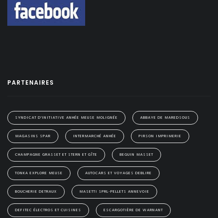
PARTENAIRES
SYNDICAT D'INITIATIVE ANHÉE MEUSE MOLIGNÉE
ABBAYE DE MAREDSOUS
MAGASINS SPAR
INTERMARCHÉ ANHÉE
PIRSON IMPRIMERIE
CHAMPAGNE GRASSET ET STERN ET GÎTE
BEGUIN MASSET
TONKA EXPLORE MEUSE
AUTOCARS ET VOYAGES DEBLIRE
BOUCHERIE DETRAUX
MASETTI SPRL-PELLETS ANNEVOIE
DEFITEC ÉLECTROS ET CUISINES
ESCARGOTIÈRE DE WARNANT