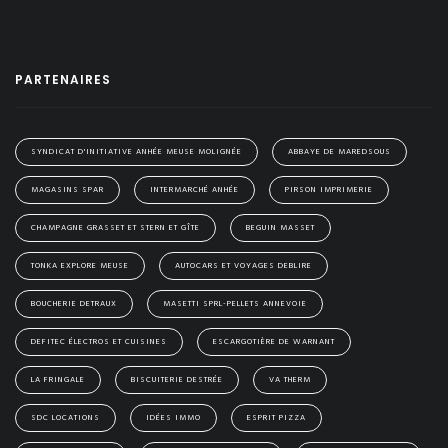
PARTENAIRES
SYNDICAT D'INITIATIVE ANHÉE MEUSE MOLIGNÉE
ABBAYE DE MAREDSOUS
MAGASINS SPAR
INTERMARCHÉ ANHÉE
PIRSON IMPRIMERIE
CHAMPAGNE GRASSET ET STERN ET GÎTE
BEGUIN MASSET
TONKA EXPLORE MEUSE
AUTOCARS ET VOYAGES DEBLIRE
BOUCHERIE DETRAUX
MASETTI SPRL-PELLETS ANNEVOIE
DEFITEC ÉLECTROS ET CUISINES
ESCARGOTIÈRE DE WARNANT
LA FRINGALE
BISCUITERIE DESTRÉE
VA THERM
SDC LOCATIONS
IDÉES IMMO
ESPRIT PIZZA