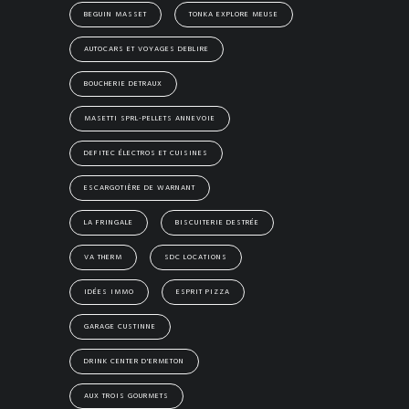
BEGUIN MASSET
TONKA EXPLORE MEUSE
AUTOCARS ET VOYAGES DEBLIRE
BOUCHERIE DETRAUX
MASETTI SPRL-PELLETS ANNEVOIE
DEFITEC ÉLECTROS ET CUISINES
ESCARGOTIÈRE DE WARNANT
LA FRINGALE
BISCUITERIE DESTRÉE
VA THERM
SDC LOCATIONS
IDÉES IMMO
ESPRIT PIZZA
GARAGE CUSTINNE
DRINK CENTER D'ERMETON
AUX TROIS GOURMETS