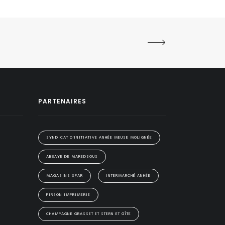
PARTENAIRES
SYNDICAT D'INITIATIVE ANHÉE MEUSE MOLIGNÉE
ABBAYE DE MAREDSOUS
MAGASINS SPAR
INTERMARCHÉ ANHÉE
PIRSON IMPRIMERIE
CHAMPAGNE GRASSET ET STERN ET GÎTE