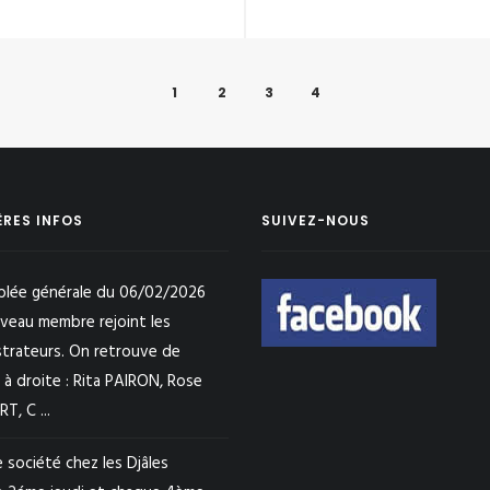
1
2
3
4
ÈRES INFOS
SUIVEZ-NOUS
lée générale du 06/02/2026
veau membre rejoint les
strateurs. On retrouve de
 à droite : Rita PAIRON, Rose
, C ...
 société chez les Djâles