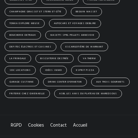
MAGASINS SPAR
INTERMARCHÉ ANHÉE
PIRSON IMPRIMERIE
CHAMPAGNE GRASSET ET STERN ET GÎTE
BEGUIN MASSET
TONKA EXPLORE MEUSE
AUTOCARS ET VOYAGES DEBLIRE
BOUCHERIE DETRAUX
MASETTI SPRL-PELLETS ANNEVOIE
DEFITEC ÉLECTROS ET CUISINES
ESCARGOTIÈRE DE WARNANT
LA FRINGALE
BISCUITERIE DESTRÉE
VA THERM
SDC LOCATIONS
IDÉES IMMO
ESPRIT PIZZA
GARAGE CUSTINNE
DRINK CENTER D'ERMETON
AUX TROIS GOURMETS
FRITERIE CHEZ GWENAELLE
ASBL LES AMIS DU PLATEAU DE MAREDSOUS
RGPD
Cookies
Contact
Accueil